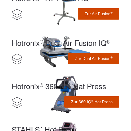
Zur Air Fusion
®
Hotronix
Dual Air Fusion IQ
®
®
Zur Dual Air Fusion
®
Hotronix
360 IQ
Hat Press
®
®
Zur 360 IQ
Hat Press
®
STAHLS´ Hot Berry